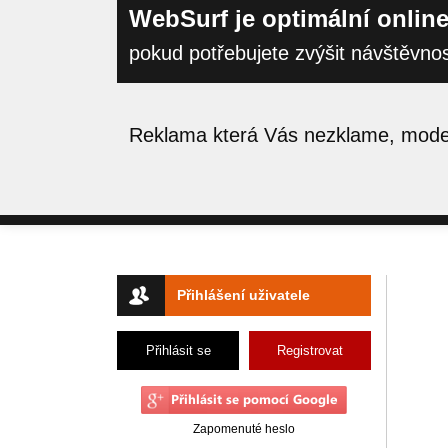
WebSurf je optimální online
pokud potřebujete zvýšit návštěvno
Reklama která Vás nezklame, moder
Přihlášení uživatele
Přihlásit se
Registrovat
Zapomenuté heslo