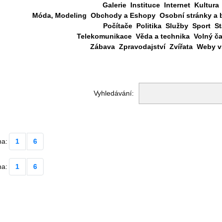
Galerie
Instituce
Internet
Kultura
Móda, Modeling
Obchody a Eshopy
Osobní stránky a 
Počítače
Politika
Služby
Sport
St
Telekomunikace
Věda a technika
Volný č
Zábava
Zpravodajství
Zvířata
Weby vš
Vyhledávání:
na:
1
6
na:
1
6