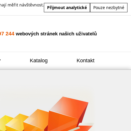
ají měřit návštěvnost.
Přijmout analytické
Pouze nezbytné
97 244
webových stránek našich uživatelů
y
Katalog
Kontakt
Zvýšení
Reklam