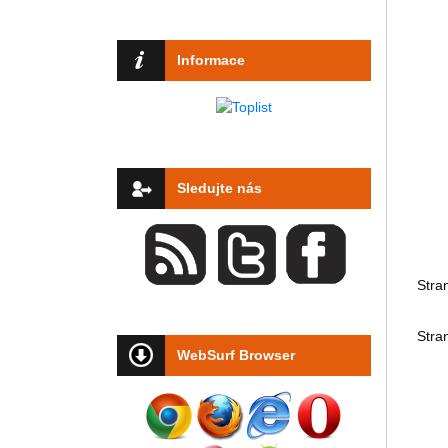
Informace
Sledujte nás
Stra
Stra
WebSurf Browser