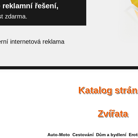
 reklamní řešení,
st zdarma.
ní internetová reklama
Katalog strá
Zvířata
Auto-Moto
Cestování
Dům a bydlení
Erot