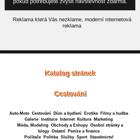
pokud potřebujete zvýšit návštěvnost zdarma.
á
Reklama která Vás nezklame, moderní internetová
reklama
Katalog stránek
Cestování
Auto-Moto
Cestování
Dům a bydlení
Erotika
Filmy a hudba
Galerie
Instituce
Internet
Kultura
Marketing
Móda, Modeling
Obchody a Eshopy
Osobní stránky a
blogy
Ostatní
Peníze a finance
Počítače
Politika
Služby
Sport
Stavebnictví