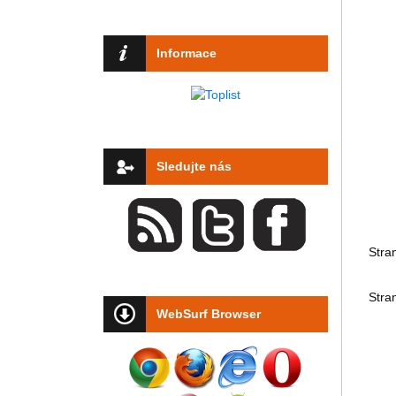
Informace
Sledujte nás
Stra
Stra
WebSurf Browser