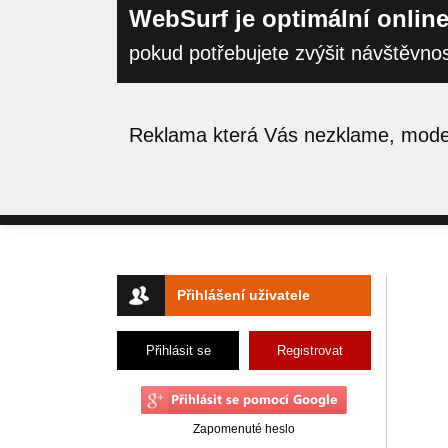
WebSurf je optimální online
pokud potřebujete zvýšit návštěvno
Reklama která Vás nezklame, moder
Přihlášení uživatele
Přihlásit se
Registrovat
Zapomenuté heslo