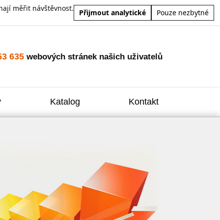
ají měřit návštěvnost.
Přijmout analytické
Pouze nezbytné
53 635
webových stránek našich uživatelů
y
Katalog
Kontakt
Zvýšení
Reklam