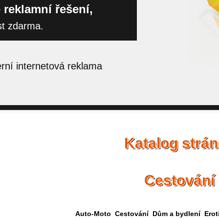
 reklamní řešení,
st zdarma.
ní internetová reklama
Katalog strá
Cestování
Auto-Moto
Cestování
Dům a bydlení
Erot