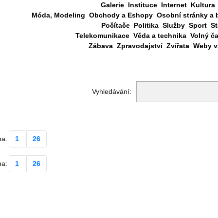
Galerie
Instituce
Internet
Kultura
Móda, Modeling
Obchody a Eshopy
Osobní stránky a 
Počítače
Politika
Služby
Sport
St
Telekomunikace
Věda a technika
Volný č
Zábava
Zpravodajství
Zvířata
Weby vš
Vyhledávání:
na:
1
26
na:
1
26