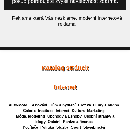
pokud potřebujete zvýšit návštěvnost zdarma.
á
Reklama která Vás nezklame, moderní internetová
reklama
Katalog stránek
Internet
Auto-Moto
Cestování
Dům a bydlení
Erotika
Filmy a hudba
Galerie
Instituce
Internet
Kultura
Marketing
Móda, Modeling
Obchody a Eshopy
Osobní stránky a
blogy
Ostatní
Peníze a finance
Počítače
Politika
Služby
Sport
Stavebnictví