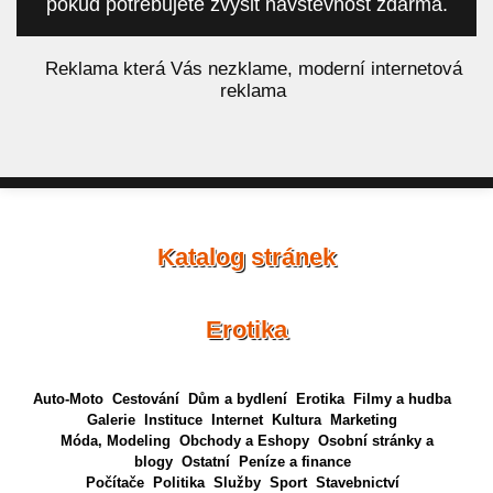
pokud potřebujete zvýšit návštěvnost zdarma.
á
Reklama která Vás nezklame, moderní internetová
reklama
Katalog stránek
Erotika
Auto-Moto
Cestování
Dům a bydlení
Erotika
Filmy a hudba
Galerie
Instituce
Internet
Kultura
Marketing
Móda, Modeling
Obchody a Eshopy
Osobní stránky a
blogy
Ostatní
Peníze a finance
Počítače
Politika
Služby
Sport
Stavebnictví