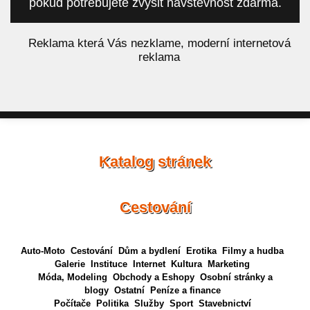
pokud potřebujete zvýšit návštěvnost zdarma.
á
Reklama která Vás nezklame, moderní internetová
reklama
Katalog stránek
Cestování
Auto-Moto
Cestování
Dům a bydlení
Erotika
Filmy a hudba
Galerie
Instituce
Internet
Kultura
Marketing
Móda, Modeling
Obchody a Eshopy
Osobní stránky a
blogy
Ostatní
Peníze a finance
Počítače
Politika
Služby
Sport
Stavebnictví