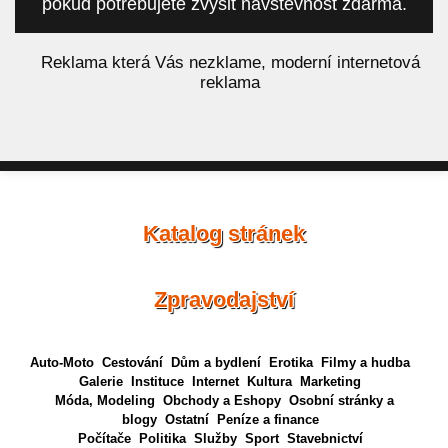
pokud potřebujete zvýšit návštěvnost zdarma.
á
Reklama která Vás nezklame, moderní internetová
reklama
Katalog stránek
Zpravodajství
Auto-Moto
Cestování
Dům a bydlení
Erotika
Filmy a hudba
Galerie
Instituce
Internet
Kultura
Marketing
Móda, Modeling
Obchody a Eshopy
Osobní stránky a
blogy
Ostatní
Peníze a finance
Počítače
Politika
Služby
Sport
Stavebnictví