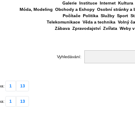
Galerie
Instituce
Internet
Kultura
Móda, Modeling
Obchody a Eshopy
Osobní stránky a 
Počítače
Politika
Služby
Sport
St
Telekomunikace
Věda a technika
Volný č
Zábava
Zpravodajství
Zvířata
Weby vš
Vyhledávání:
na:
1
13
na:
1
13