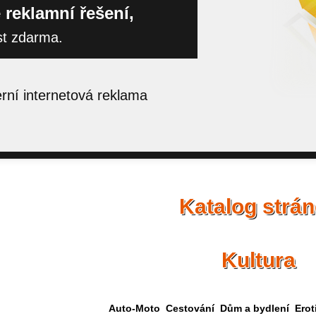
 reklamní řešení,
st zdarma.
ní internetová reklama
Katalog strá
Kultura
Auto-Moto
Cestování
Dům a bydlení
Erot