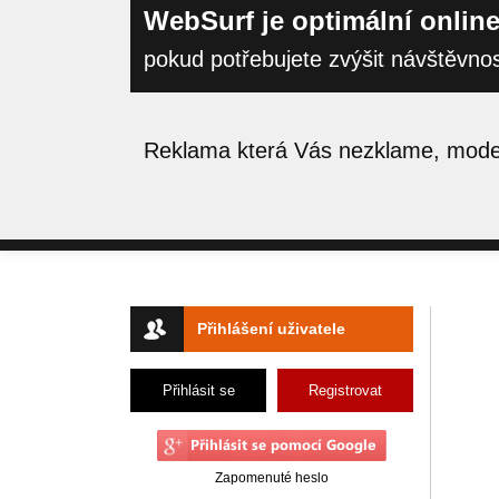
WebSurf je optimální online
pokud potřebujete zvýšit návštěvno
Reklama která Vás nezklame, moder
Přihlášení uživatele
Přihlásit se
Registrovat
Zapomenuté heslo