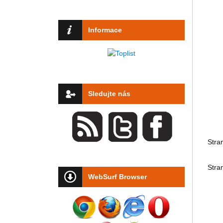
Informace
Sledujte nás
Stra
Stra
WebSurf Browser