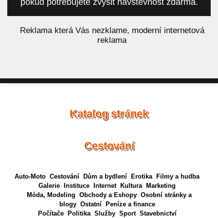
pokud potřebujete zvýšit návštěvnost zdarma.
á
Reklama která Vás nezklame, moderní internetová
reklama
Katalog stránek
Cestování
Auto-Moto
Cestování
Dům a bydlení
Erotika
Filmy a hudba
Galerie
Instituce
Internet
Kultura
Marketing
Móda, Modeling
Obchody a Eshopy
Osobní stránky a
blogy
Ostatní
Peníze a finance
Počítače
Politika
Služby
Sport
Stavebnictví