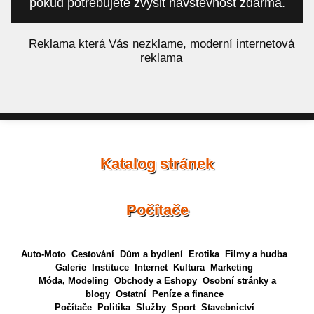
pokud potřebujete zvýšit návštěvnost zdarma.
á
Reklama která Vás nezklame, moderní internetová
reklama
Katalog stránek
Počítače
Auto-Moto
Cestování
Dům a bydlení
Erotika
Filmy a hudba
Galerie
Instituce
Internet
Kultura
Marketing
Móda, Modeling
Obchody a Eshopy
Osobní stránky a
blogy
Ostatní
Peníze a finance
Počítače
Politika
Služby
Sport
Stavebnictví