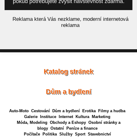
pokud potřebujete zvýšit návštěvnost zdarma.
á
Reklama která Vás nezklame, moderní internetová
reklama
Katalog stránek
Dům a bydlení
Auto-Moto
Cestování
Dům a bydlení
Erotika
Filmy a hudba
Galerie
Instituce
Internet
Kultura
Marketing
Móda, Modeling
Obchody a Eshopy
Osobní stránky a
blogy
Ostatní
Peníze a finance
Počítače
Politika
Služby
Sport
Stavebnictví