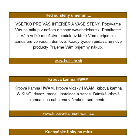
Ked su steny umenim....
VŠETKO PRE VÁŠ INTERIÉR A VAŠE STENY. Pozývame
Vás na nákup v našom e-shope www.brdekor.sk. Ponúkame
Vám veľké množstvo produktov ktoré Vám spríjemnia
atmosféru vo vašom domove. Každý týždeň pridávame nové
produkty Prajeme Vám príjemný nákup.
www.brdekor.sk
Krbová kamna HWAM
Krbová kamna HWAM, krbové vložky HWAM, krbová kamna
WIKING, dovoz, prodej, instalace a servis. Dánská krbová
kamna jsou nabízena v širokém sortimentu.
www.krbova-kamna-hwam.cz
Kuchyňské linky na míru