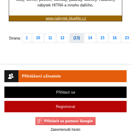
nábytek HITRA a mnoho dalšího.
www.nabytek.bluefile.cz
1
10
11
12
(13)
14
15
16
23
Strana:
Přihlášení uživatele
Přihlásit se
Registrovat
Zapomenuté heslo