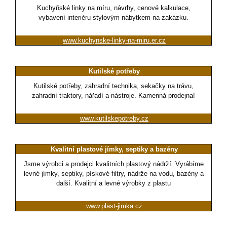
Kuchyňské linky na míru, návrhy, cenové kalkulace,
vybavení interiéru stylovým nábytkem na zakázku.
www.kuchynske-linky-na-miru.er.cz
Kutilské potřeby
Kutilské potřeby, zahradní technika, sekačky na trávu,
zahradní traktory, nářadí a nástroje. Kamenná prodejna!
www.kutilskepotreby.cz
Kvalitní plastové jímky, septiky a bazény
Jsme výrobci a prodejci kvalitních plastový nádrží. Vyrábíme
levné jímky, septiky, pískové filtry, nádrže na vodu, bazény a
další. Kvalitní a levné výrobky z plastu
www.plast-jimka.cz