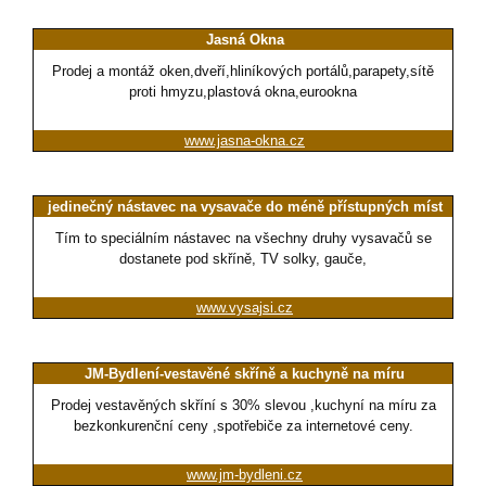
Jasná Okna
Prodej a montáž oken,dveří,hliníkových portálů,parapety,sítě
proti hmyzu,plastová okna,eurookna
www.jasna-okna.cz
jedinečný nástavec na vysavače do méně přístupných míst
Tím to speciálním nástavec na všechny druhy vysavačů se
dostanete pod skříně, TV solky, gauče,
www.vysajsi.cz
JM-Bydlení-vestavěné skříně a kuchyně na míru
Prodej vestavěných skříní s 30% slevou ,kuchyní na míru za
bezkonkurenční ceny ,spotřebiče za internetové ceny.
www.jm-bydleni.cz