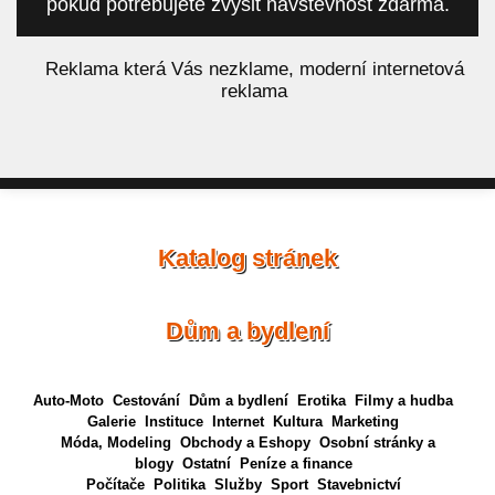
pokud potřebujete zvýšit návštěvnost zdarma.
á
Reklama která Vás nezklame, moderní internetová
reklama
Katalog stránek
Dům a bydlení
Auto-Moto
Cestování
Dům a bydlení
Erotika
Filmy a hudba
Galerie
Instituce
Internet
Kultura
Marketing
Móda, Modeling
Obchody a Eshopy
Osobní stránky a
blogy
Ostatní
Peníze a finance
Počítače
Politika
Služby
Sport
Stavebnictví