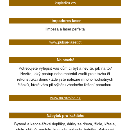
kupledku.cz/
limpadores laser
limpeza a laser perfeita
www.pulsar-laser.pt
Na stavbě
Potřebujete vylepšit váš dům či byt a nevíte, jak na to?
Nevíte, jaký postup nebo materiál zvolit pro stavbu či
rekonstrukci domu? Zde jistě nalezne mnoho hodnotných
článků, které vám při výběru vhodného řešení pomohou.
www.na-stavbe.cz
Nábytek pro každého
Bytové a kancelářské doplňky, dárky ze dřeva, židle, křesla,
stoly, skříně, postele, komody, palandy, botníky. Ratanový