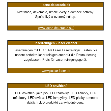
lacne-dekoracie.sk
Kvetináče, dekorácie, umelé kvety a domáce potreby.
Spoľahlivý a overený nákup.
www.lacne-dekoracie.sk/
laserreinigen - laser cleaner
Laserreinigen mit PULSAR Laser Laserreiniger. Testen Sie
unsere perfekte laser reinigen auch für die Restaurierung
zugelassen. Preis für Laser reinigungsgerät.
www.pulsar-laser.de
LED osvětlení
LED osvětlení jako jsou LED žárovky, LED zářivky, LED
reflektory, LED světla, LED lampyčky, LED pásky a mnoho
dalších LED produktů za výhodné ceny.