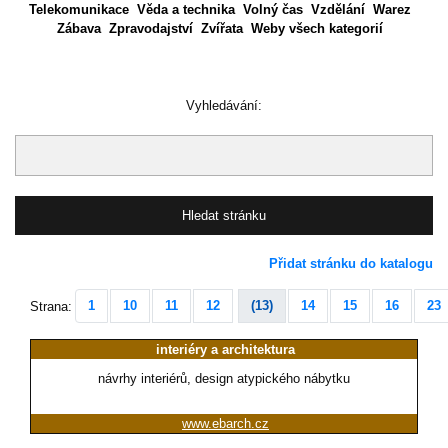
Telekomunikace
Věda a technika
Volný čas
Vzdělání
Warez
Zábava
Zpravodajství
Zvířata
Weby všech kategorií
Vyhledávání:
Přidat stránku do katalogu
1
10
11
12
(13)
14
15
16
23
Strana:
interiéry a architektura
návrhy interiérů, design atypického nábytku
www.ebarch.cz