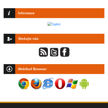
Informace
Sledujte nás
WebSurf Browser