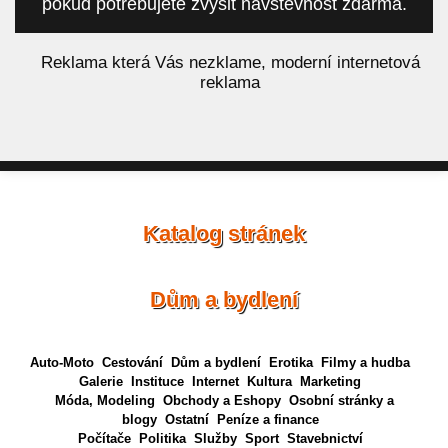
pokud potřebujete zvýšit návštěvnost zdarma.
á
Reklama která Vás nezklame, moderní internetová
reklama
Katalog stránek
Dům a bydlení
Auto-Moto
Cestování
Dům a bydlení
Erotika
Filmy a hudba
Galerie
Instituce
Internet
Kultura
Marketing
Móda, Modeling
Obchody a Eshopy
Osobní stránky a
blogy
Ostatní
Peníze a finance
Počítače
Politika
Služby
Sport
Stavebnictví