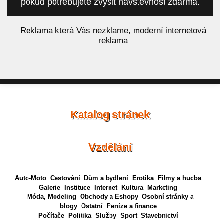
pokud potřebujete zvýšit návštěvnost zdarma.
á
Reklama která Vás nezklame, moderní internetová
reklama
Katalog stránek
Vzdělání
Auto-Moto
Cestování
Dům a bydlení
Erotika
Filmy a hudba
Galerie
Instituce
Internet
Kultura
Marketing
Móda, Modeling
Obchody a Eshopy
Osobní stránky a
blogy
Ostatní
Peníze a finance
Počítače
Politika
Služby
Sport
Stavebnictví