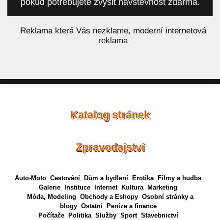
pokud potřebujete zvýšit návštěvnost zdarma.
á
Reklama která Vás nezklame, moderní internetová
reklama
Katalog stránek
Zpravodajství
Auto-Moto
Cestování
Dům a bydlení
Erotika
Filmy a hudba
Galerie
Instituce
Internet
Kultura
Marketing
Móda, Modeling
Obchody a Eshopy
Osobní stránky a
blogy
Ostatní
Peníze a finance
Počítače
Politika
Služby
Sport
Stavebnictví