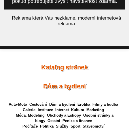
pokud potřebujete zvýšit návštěvnost zdarma.
á
Reklama která Vás nezklame, moderní internetová
reklama
Katalog stránek
Dům a bydlení
Auto-Moto
Cestování
Dům a bydlení
Erotika
Filmy a hudba
Galerie
Instituce
Internet
Kultura
Marketing
Móda, Modeling
Obchody a Eshopy
Osobní stránky a
blogy
Ostatní
Peníze a finance
Počítače
Politika
Služby
Sport
Stavebnictví