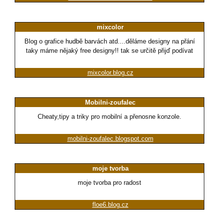
mixcolor
Blog o grafice hudbě barvách atd....děláme designy na přání
taky máme nějaký free designy!! tak se určitě přijď podívat
mixcolor.blog.cz
Mobilni-zoufalec
Cheaty,tipy a triky pro mobilní a přenosne konzole.
mobilni-zoufalec.blogspot.com
moje tvorba
moje tvorba pro radost
floe6.blog.cz