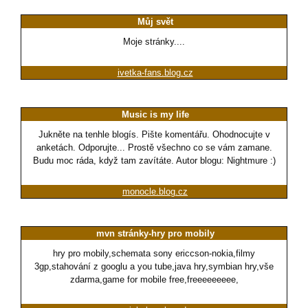
Můj svět
Moje stránky....
ivetka-fans.blog.cz
Music is my life
Jukněte na tenhle blogís. Pište komentářu. Ohodnocujte v
anketách. Odporujte... Prostě všechno co se vám zamane.
Budu moc ráda, když tam zavítáte. Autor blogu: Nightmure :)
monocle.blog.cz
mvn stránky-hry pro mobily
hry pro mobily,schemata sony ericcson-nokia,filmy
3gp,stahování z googlu a you tube,java hry,symbian hry,vše
zdarma,game for mobile free,freeeeeeeee,