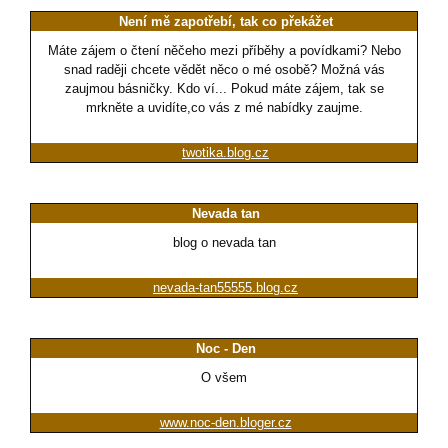
Není mě zapotřebí, tak co překážet
Máte zájem o čtení něčeho mezi příběhy a povídkami? Nebo
snad raději chcete vědět něco o mé osobě? Možná vás
zaujmou básničky. Kdo ví... Pokud máte zájem, tak se
mrkněte a uvidíte,co vás z mé nabídky zaujme.
twotika.blog.cz
Nevada tan
blog o nevada tan
nevada-tan55555.blog.cz
Noc - Den
O všem
www.noc-den.bloger.cz