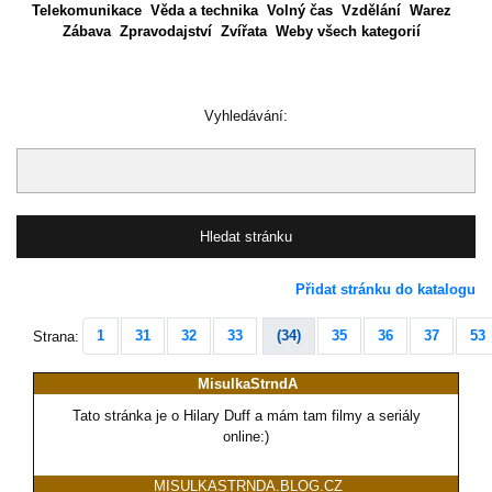
Telekomunikace
Věda a technika
Volný čas
Vzdělání
Warez
Zábava
Zpravodajství
Zvířata
Weby všech kategorií
Vyhledávání:
Přidat stránku do katalogu
1
31
32
33
(34)
35
36
37
53
Strana:
MisulkaStrndA
Tato stránka je o Hilary Duff a mám tam filmy a seriály
online:)
MISULKASTRNDA.BLOG.CZ