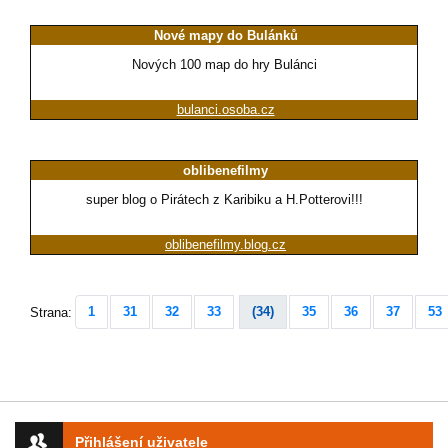
Nové mapy do Bulánků
Nových 100 map do hry Bulánci
bulanci.osoba.cz
oblibenefilmy
super blog o Pirátech z Karibiku a H.Potterovi!!!
oblibenefilmy.blog.cz
1
31
32
33
(34)
35
36
37
53
Strana:
Přihlášení uživatele