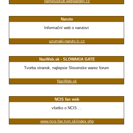
nemesiskub.webgarden.cz
Naruto
Informační web o narutovi
uzumaki-naruto.ic.cz
NasWeb.sk - SLOWAKIA GATE
Tvorba stranok, najlepsie Slovenske warez forum
NasWeb.sk
NCIS fan web
všetko o NCIS ...
www.ncis-fan.tym.sk/index.php