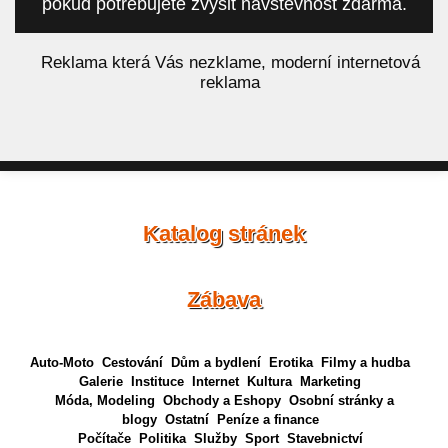
pokud potřebujete zvýšit návštěvnost zdarma.
á
Reklama která Vás nezklame, moderní internetová
reklama
Katalog stránek
Zábava
Auto-Moto
Cestování
Dům a bydlení
Erotika
Filmy a hudba
Galerie
Instituce
Internet
Kultura
Marketing
Móda, Modeling
Obchody a Eshopy
Osobní stránky a
blogy
Ostatní
Peníze a finance
Počítače
Politika
Služby
Sport
Stavebnictví