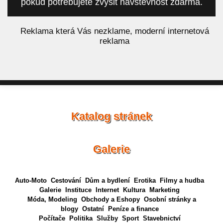
pokud potřebujete zvýšit návštěvnost zdarma.
á
Reklama která Vás nezklame, moderní internetová
reklama
Katalog stránek
Galerie
Auto-Moto
Cestování
Dům a bydlení
Erotika
Filmy a hudba
Galerie
Instituce
Internet
Kultura
Marketing
Móda, Modeling
Obchody a Eshopy
Osobní stránky a
blogy
Ostatní
Peníze a finance
Počítače
Politika
Služby
Sport
Stavebnictví