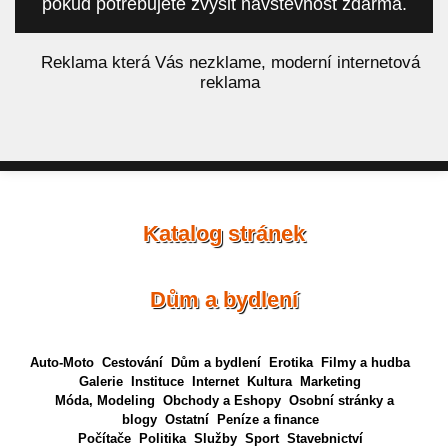
pokud potřebujete zvýšit návštěvnost zdarma.
á
Reklama která Vás nezklame, moderní internetová
reklama
Katalog stránek
Dům a bydlení
Auto-Moto
Cestování
Dům a bydlení
Erotika
Filmy a hudba
Galerie
Instituce
Internet
Kultura
Marketing
Móda, Modeling
Obchody a Eshopy
Osobní stránky a
blogy
Ostatní
Peníze a finance
Počítače
Politika
Služby
Sport
Stavebnictví