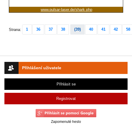
www.pulsar-laser.de/shark.php
1
36
37
38
(39)
40
41
42
58
Strana:
Přihlášení uživatele
Přihlásit se
Registrovat
Zapomenuté heslo