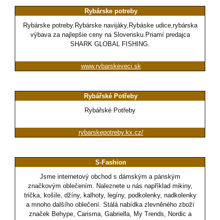
Rybárske potreby
Rybárske potreby.Rybárske navijáky,Rybáske udice,rybárska
výbava za najlepšie ceny na Slovensku.Priamí predajca
SHARK GLOBAL FISHING.
www.rybarskeveci.sk
Rybářské Potřeby
Rybářské Potřeby
rybarskepotreby.kx.cz/
S-Fashion
Jsme internetový obchod s dámským a pánským
značkovým oblečením. Naleznete u nás například mikiny,
trička, košile, džíny, kalhoty, legíny, podkolenky, nadkolenky
a mnoho dalšího oblečení. Stálá nabídka zlevněného zboží
značek Behype, Carisma, Gabriella, My Trends, Nordic a