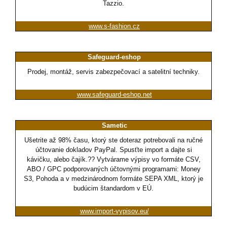
Tazzio.
www.s-fashion.cz
Safeguard-eshop
Prodej, montáž, servis zabezpečovací a satelitní techniky.
www.safeguard-eshop.net
Sametic
Ušetrite až 98% času, ktorý ste doteraz potrebovali na ručné
účtovanie dokladov PayPal. Spusťte import a dajte si
kávičku, alebo čajík.?? Vytvárame výpisy vo formáte CSV,
ABO / GPC podporovaných účtovnými programami: Money
S3, Pohoda a v medzinárodnom formáte SEPA XML, ktorý je
budúcim štandardom v EÚ.
www.import-vypisov.eu/