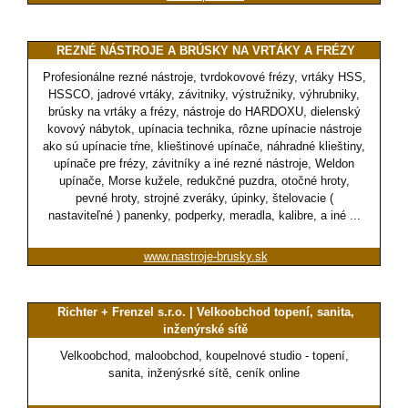
REZNÉ NÁSTROJE A BRÚSKY NA VRTÁKY A FRÉZY
Profesionálne rezné nástroje, tvrdokovové frézy, vrtáky HSS,
HSSCO, jadrové vrtáky, závitniky, výstružniky, výhrubniky,
brúsky na vrtáky a frézy, nástroje do HARDOXU, dielenský
kovový nábytok, upínacia technika, rôzne upínacie nástroje
ako sú upínacie tŕne, klieštinové upínače, náhradné klieštiny,
upínače pre frézy, závitníky a iné rezné nástroje, Weldon
upínače, Morse kužele, redukčné puzdra, otočné hroty,
pevné hroty, strojné zveráky, úpinky, štelovacie (
nastaviteľné ) panenky, podperky, meradla, kalibre, a iné ...
www.nastroje-brusky.sk
Richter + Frenzel s.r.o. | Velkoobchod topení, sanita,
inženýrské sítě
Velkoobchod, maloobchod, koupelnové studio - topení,
sanita, inženýsrké sítě, ceník online