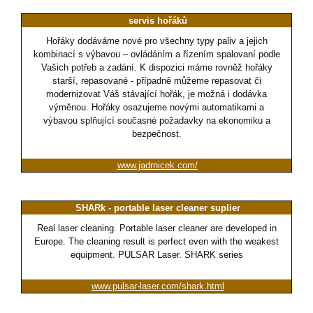
servis hořáků
Hořáky dodáváme nové pro všechny typy paliv a jejich
kombinací s výbavou – ovládáním a řízením spalovaní podle
Vašich potřeb a zadání. K dispozici máme rovněž hořáky
starší, repasované - případně můžeme repasovat či
modernizovat Váš stávající hořák, je možná i dodávka
výměnou. Hořáky osazujeme novými automatikami a
výbavou splňující současné požadavky na ekonomiku a
bezpečnost.
www.jadrnicek.com/
SHARk - portable laser cleaner suplier
Real laser cleaning. Portable laser cleaner are developed in
Europe. The cleaning result is perfect even with the weakest
equipment. PULSAR Laser. SHARK series
www.pulsar-laser.com/shark.html