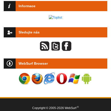
Informace
Sledujte nás
WebSurf Browser
®
Copyright © 2005-2026 WebSurf