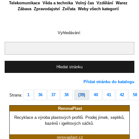
Telekomunikace
Věda a technika
Volný čas
Vzdělání
Warez
Zábava
Zpravodajství
Zvířata
Weby všech kategorií
Vyhledávání:
Přidat stránku do katalogu
1
36
37
38
(39)
40
41
42
58
Strana:
RenovaPlast
Recyklace a výroba plastových profilů. Prodej jímek, septiků,
bazénů i igelitových sáčků.
renovaplast.cz