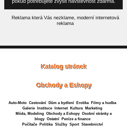
pokud potřebujete zvýšit návštěvnost zdarma.
á
Reklama která Vás nezklame, moderní internetová
reklama
Katalog stránek
Obchody a Eshopy
Auto-Moto
Cestování
Dům a bydlení
Erotika
Filmy a hudba
Galerie
Instituce
Internet
Kultura
Marketing
Móda, Modeling
Obchody a Eshopy
Osobní stránky a
blogy
Ostatní
Peníze a finance
Počítače
Politika
Služby
Sport
Stavebnictví