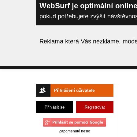
WebSurf je optimální online
pokud potřebujete zvýšit návštěvno
Reklama která Vás nezklame, moder
Přihlášení uživatele
Přihlásit se
Registrovat
Zapomenuté heslo