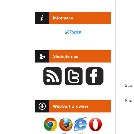
Informace
Sledujte nás
Stra
Stra
WebSurf Browser