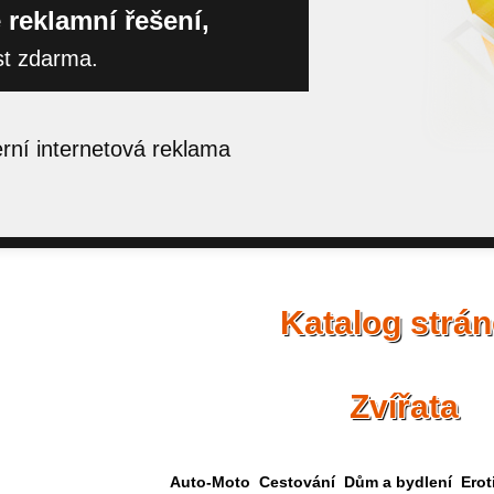
 reklamní řešení,
st zdarma.
ní internetová reklama
Katalog strá
Zvířata
Auto-Moto
Cestování
Dům a bydlení
Erot