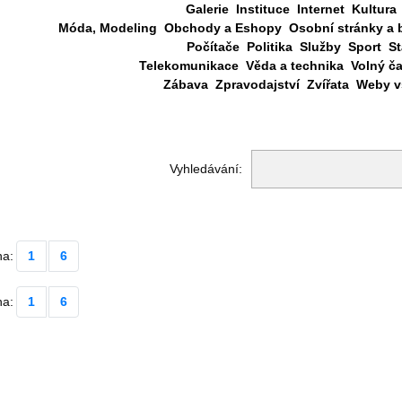
Galerie
Instituce
Internet
Kultura
Móda, Modeling
Obchody a Eshopy
Osobní stránky a 
Počítače
Politika
Služby
Sport
St
Telekomunikace
Věda a technika
Volný č
Zábava
Zpravodajství
Zvířata
Weby vš
Vyhledávání:
na:
1
6
na:
1
6