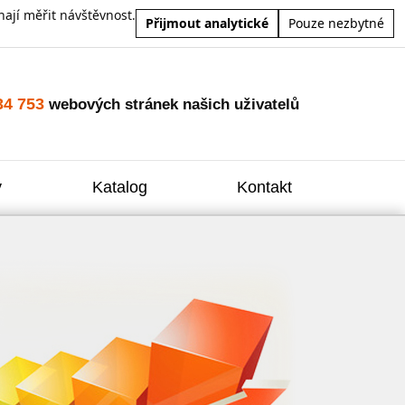
ají měřit návštěvnost.
Přijmout analytické
Pouze nezbytné
34 753
webových stránek našich uživatelů
y
Katalog
Kontakt
Zvýšení
Reklam