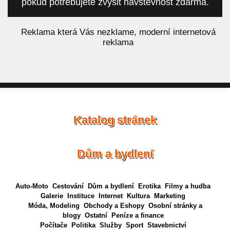
pokud potřebujete zvýšit návštěvnost zdarma.
á
Reklama která Vás nezklame, moderní internetová
reklama
Katalog stránek
Dům a bydlení
Auto-Moto
Cestování
Dům a bydlení
Erotika
Filmy a hudba
Galerie
Instituce
Internet
Kultura
Marketing
Móda, Modeling
Obchody a Eshopy
Osobní stránky a
blogy
Ostatní
Peníze a finance
Počítače
Politika
Služby
Sport
Stavebnictví