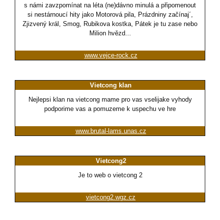
s námi zavzpomínat na léta (ne)dávno minulá a připomenout
si nestárnoucí hity jako Motorová pila, Prázdniny začínaj´,
Zjizvený král, Smog, Rubikova kostka, Pátek je tu zase nebo
Milion hvězd...
www.vejce-rock.cz
Vietcong klan
Nejlepsi klan na vietcong mame pro vas vselijake vyhody
podporime vas a pomuzeme k uspechu ve hre
www.brutal-lams.unas.cz
Vietcong2
Je to web o vietcong 2
vietcong2.wgz.cz