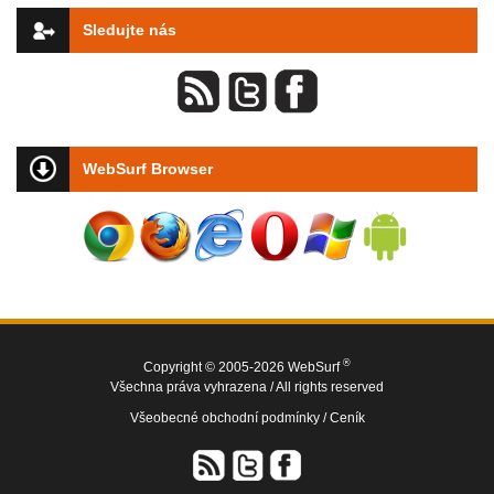
Sledujte nás
WebSurf Browser
®
Copyright © 2005-2026 WebSurf
Všechna práva vyhrazena / All rights reserved
Všeobecné obchodní podmínky /
Ceník