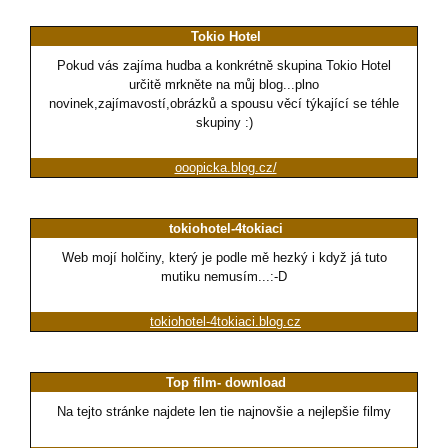
Tokio Hotel
Pokud vás zajíma hudba a konkrétně skupina Tokio Hotel
určitě mrkněte na můj blog...plno
novinek,zajímavostí,obrázků a spousu věcí týkající se téhle
skupiny :)
ooopicka.blog.cz/
tokiohotel-4tokiaci
Web mojí holčiny, který je podle mě hezký i když já tuto
mutiku nemusím...:-D
tokiohotel-4tokiaci.blog.cz
Top film- download
Na tejto stránke najdete len tie najnovšie a nejlepšie filmy