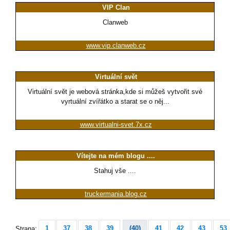
VIP Clan
Clanweb
www.vip.clanweb.cz
Virtuální svět
Virtuální svět je webová stránka,kde si můžeš vytvořit své
vyrtuální zvířátko a starat se o něj...
www.virtualni-svet.7x.cz
Vítejte na mém blogu ....
Stahuj vše ....
truckermania.blog.cz
1
37
38
39
(40)
41
42
43
53
Strana: