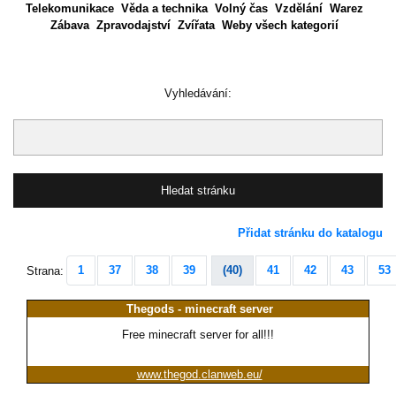
Telekomunikace
Věda a technika
Volný čas
Vzdělání
Warez
Zábava
Zpravodajství
Zvířata
Weby všech kategorií
Vyhledávání:
Přidat stránku do katalogu
1
37
38
39
(40)
41
42
43
53
Strana:
Thegods - minecraft server
Free minecraft server for all!!!
www.thegod.clanweb.eu/