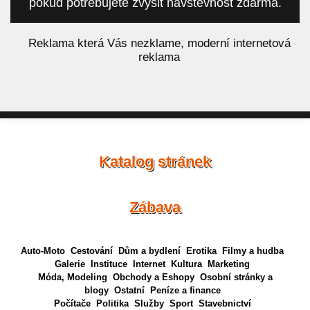
pokud potřebujete zvýšit návštěvnost zdarma.
á
Reklama která Vás nezklame, moderní internetová
reklama
Katalog stránek
Zábava
Auto-Moto
Cestování
Dům a bydlení
Erotika
Filmy a hudba
Galerie
Instituce
Internet
Kultura
Marketing
Móda, Modeling
Obchody a Eshopy
Osobní stránky a
blogy
Ostatní
Peníze a finance
Počítače
Politika
Služby
Sport
Stavebnictví