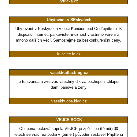
tytricka.cz
Ubytování v BEskydech
Ubytování v Beskydech v obci Kunčice pod Ondřejníkem. K
dispozici internet, parkoviště, možnost vlastního vaření a
mnoho dalších věcí. Samozřejmě za bezkonkurenční ceny.
kuncice.ic.cz
vasekhudba.blog.cz
je tu svanda a zvu vas vsechny dik za pochopeni chlapci
dami panove a zeny
vasekhudba.blog.cz
VEJCE ROCK
Oblíbená rocková kapela VEJCE je zpět - po (téměř) 30
letech se vrací na pódia v (téměř) původní sestavě! Přijďte si