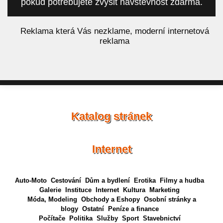
pokud potřebujete zvýšit návštěvnost zdarma.
á
Reklama která Vás nezklame, moderní internetová
reklama
Katalog stránek
Internet
Auto-Moto
Cestování
Dům a bydlení
Erotika
Filmy a hudba
Galerie
Instituce
Internet
Kultura
Marketing
Móda, Modeling
Obchody a Eshopy
Osobní stránky a
blogy
Ostatní
Peníze a finance
Počítače
Politika
Služby
Sport
Stavebnictví