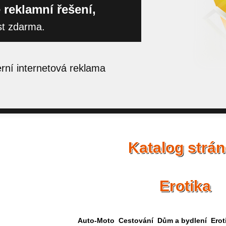
 reklamní řešení,
st zdarma.
ní internetová reklama
Katalog strá
Erotika
Auto-Moto
Cestování
Dům a bydlení
Erot