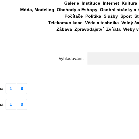
Galerie
Instituce
Internet
Kultura
Móda, Modeling
Obchody a Eshopy
Osobní stránky a 
Počítače
Politika
Služby
Sport
St
Telekomunikace
Věda a technika
Volný č
Zábava
Zpravodajství
Zvířata
Weby vš
Vyhledávání:
na:
1
9
na:
1
9