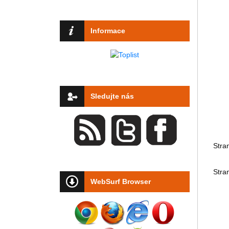
Informace
Sledujte nás
Stra
Stra
WebSurf Browser