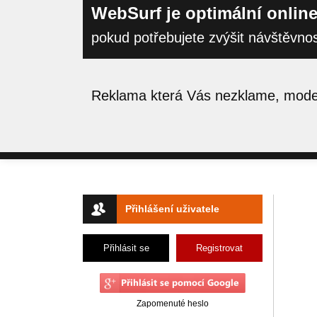
WebSurf je optimální online
pokud potřebujete zvýšit návštěvno
Reklama která Vás nezklame, moder
Přihlášení uživatele
Přihlásit se
Registrovat
Zapomenuté heslo