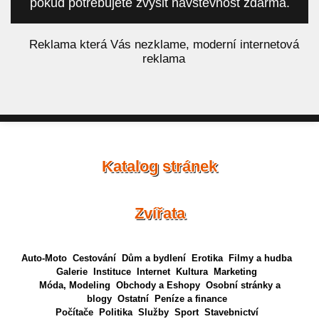
pokud potřebujete zvýšit návštěvnost zdarma.
á
Reklama která Vás nezklame, moderní internetová
reklama
Katalog stránek
Zvířata
Auto-Moto
Cestování
Dům a bydlení
Erotika
Filmy a hudba
Galerie
Instituce
Internet
Kultura
Marketing
Móda, Modeling
Obchody a Eshopy
Osobní stránky a
blogy
Ostatní
Peníze a finance
Počítače
Politika
Služby
Sport
Stavebnictví