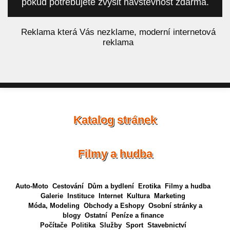
pokud potřebujete zvýšit návštěvnost zdarma.
á
Reklama která Vás nezklame, moderní internetová
reklama
Katalog stránek
Filmy a hudba
Auto-Moto
Cestování
Dům a bydlení
Erotika
Filmy a hudba
Galerie
Instituce
Internet
Kultura
Marketing
Móda, Modeling
Obchody a Eshopy
Osobní stránky a
blogy
Ostatní
Peníze a finance
Počítače
Politika
Služby
Sport
Stavebnictví