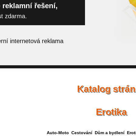
 reklamní řešení,
st zdarma.
ní internetová reklama
Katalog strá
Erotika
Auto-Moto
Cestování
Dům a bydlení
Erot