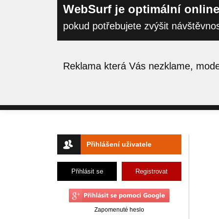
WebSurf je optimální online
pokud potřebujete zvýšit návštěvno
Reklama která Vás nezklame, moder
Přihlášení uživatele
Přihlásit se
Registrovat
Zapomenuté heslo