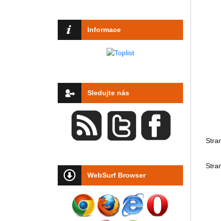
Informace
Sledujte nás
Stra
Stra
WebSurf Browser