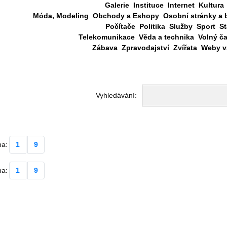
Galerie
Instituce
Internet
Kultura
Móda, Modeling
Obchody a Eshopy
Osobní stránky a 
Počítače
Politika
Služby
Sport
St
Telekomunikace
Věda a technika
Volný č
Zábava
Zpravodajství
Zvířata
Weby vš
Vyhledávání:
na:
1
9
na:
1
9