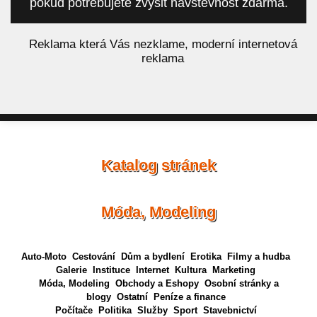
pokud potřebujete zvýšit návštěvnost zdarma.
á
Reklama která Vás nezklame, moderní internetová
reklama
Katalog stránek
Móda, Modeling
Auto-Moto
Cestování
Dům a bydlení
Erotika
Filmy a hudba
Galerie
Instituce
Internet
Kultura
Marketing
Móda, Modeling
Obchody a Eshopy
Osobní stránky a
blogy
Ostatní
Peníze a finance
Počítače
Politika
Služby
Sport
Stavebnictví