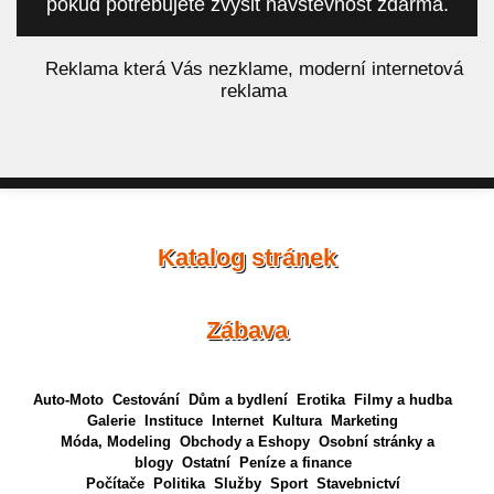
pokud potřebujete zvýšit návštěvnost zdarma.
á
Reklama která Vás nezklame, moderní internetová
reklama
Katalog stránek
Zábava
Auto-Moto
Cestování
Dům a bydlení
Erotika
Filmy a hudba
Galerie
Instituce
Internet
Kultura
Marketing
Móda, Modeling
Obchody a Eshopy
Osobní stránky a
blogy
Ostatní
Peníze a finance
Počítače
Politika
Služby
Sport
Stavebnictví