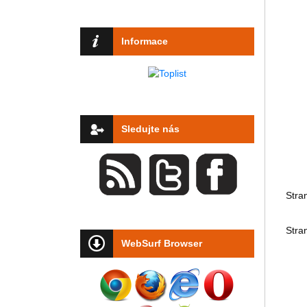
Informace
Sledujte nás
Stra
Stra
WebSurf Browser