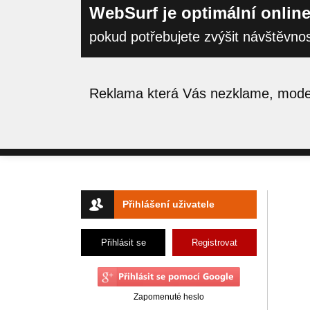
WebSurf je optimální online
pokud potřebujete zvýšit návštěvno
Reklama která Vás nezklame, moder
Přihlášení uživatele
Přihlásit se
Registrovat
Zapomenuté heslo