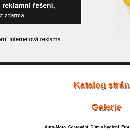
 reklamní řešení,
st zdarma.
ní internetová reklama
Katalog strá
Galerie
Auto-Moto
Cestování
Dům a bydlení
Erot