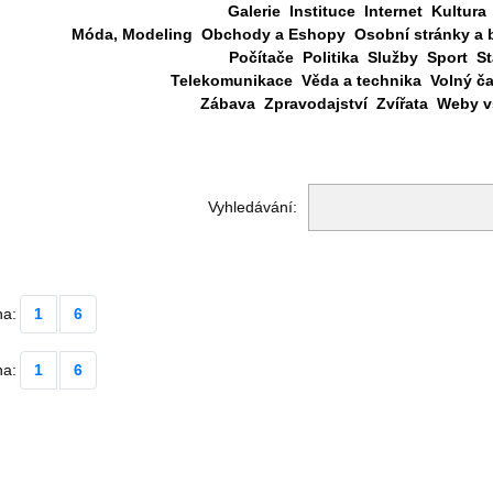
Galerie
Instituce
Internet
Kultura
Móda, Modeling
Obchody a Eshopy
Osobní stránky a 
Počítače
Politika
Služby
Sport
St
Telekomunikace
Věda a technika
Volný č
Zábava
Zpravodajství
Zvířata
Weby vš
Vyhledávání:
na:
1
6
na:
1
6