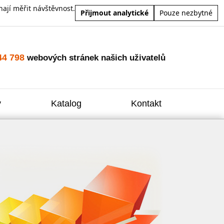
ají měřit návštěvnost.
Přijmout analytické
Pouze nezbytné
44 798
webových stránek našich uživatelů
y
Katalog
Kontakt
Zvýšení
Reklam