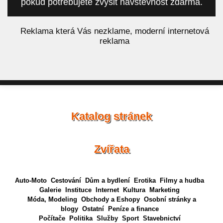
pokud potřebujete zvýšit návštěvnost zdarma.
á
Reklama která Vás nezklame, moderní internetová
reklama
Katalog stránek
Zvířata
Auto-Moto
Cestování
Dům a bydlení
Erotika
Filmy a hudba
Galerie
Instituce
Internet
Kultura
Marketing
Móda, Modeling
Obchody a Eshopy
Osobní stránky a
blogy
Ostatní
Peníze a finance
Počítače
Politika
Služby
Sport
Stavebnictví