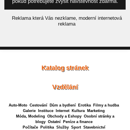
pokud potřebujete zvýšit návštěvnost zdarma.
á
Reklama která Vás nezklame, moderní internetová
reklama
Katalog stránek
Vzdělání
Auto-Moto
Cestování
Dům a bydlení
Erotika
Filmy a hudba
Galerie
Instituce
Internet
Kultura
Marketing
Móda, Modeling
Obchody a Eshopy
Osobní stránky a
blogy
Ostatní
Peníze a finance
Počítače
Politika
Služby
Sport
Stavebnictví