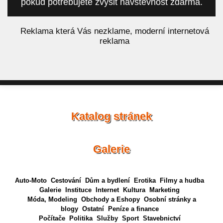
pokud potřebujete zvýšit návštěvnost zdarma.
á
Reklama která Vás nezklame, moderní internetová
reklama
Katalog stránek
Galerie
Auto-Moto
Cestování
Dům a bydlení
Erotika
Filmy a hudba
Galerie
Instituce
Internet
Kultura
Marketing
Móda, Modeling
Obchody a Eshopy
Osobní stránky a
blogy
Ostatní
Peníze a finance
Počítače
Politika
Služby
Sport
Stavebnictví