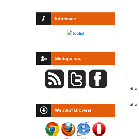
Informace
Sledujte nás
Stra
Stra
WebSurf Browser