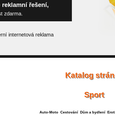
 reklamní řešení,
st zdarma.
ní internetová reklama
Katalog strá
Sport
Auto-Moto
Cestování
Dům a bydlení
Erot