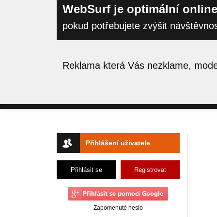
WebSurf je optimální online
pokud potřebujete zvýšit návštěvno
Reklama která Vás nezklame, moder
Přihlášení uživatele
Přihlásit se
Registrovat
Zapomenuté heslo