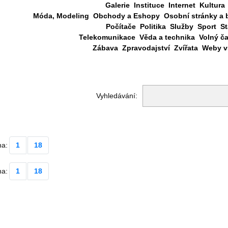
Galerie
Instituce
Internet
Kultura
Móda, Modeling
Obchody a Eshopy
Osobní stránky a 
Počítače
Politika
Služby
Sport
St
Telekomunikace
Věda a technika
Volný č
Zábava
Zpravodajství
Zvířata
Weby vš
Vyhledávání:
na:
1
18
na:
1
18