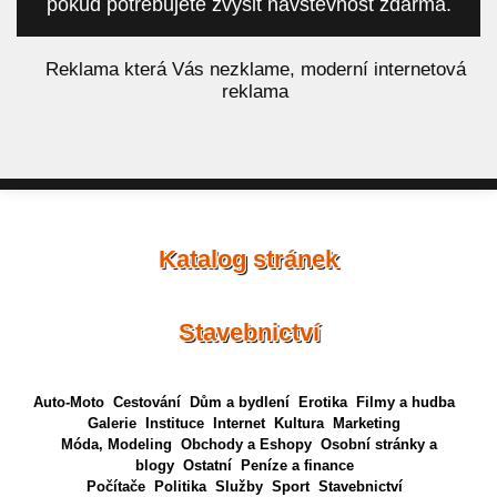
pokud potřebujete zvýšit návštěvnost zdarma.
á
Reklama která Vás nezklame, moderní internetová
reklama
Katalog stránek
Stavebnictví
Auto-Moto
Cestování
Dům a bydlení
Erotika
Filmy a hudba
Galerie
Instituce
Internet
Kultura
Marketing
Móda, Modeling
Obchody a Eshopy
Osobní stránky a
blogy
Ostatní
Peníze a finance
Počítače
Politika
Služby
Sport
Stavebnictví