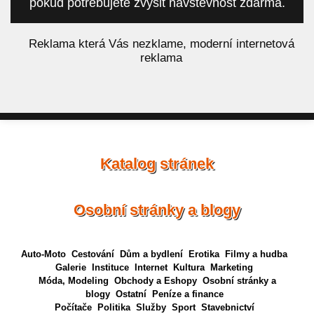
pokud potřebujete zvýšit návštěvnost zdarma.
á
Reklama která Vás nezklame, moderní internetová
reklama
Katalog stránek
Osobní stránky a blogy
Auto-Moto
Cestování
Dům a bydlení
Erotika
Filmy a hudba
Galerie
Instituce
Internet
Kultura
Marketing
Móda, Modeling
Obchody a Eshopy
Osobní stránky a
blogy
Ostatní
Peníze a finance
Počítače
Politika
Služby
Sport
Stavebnictví