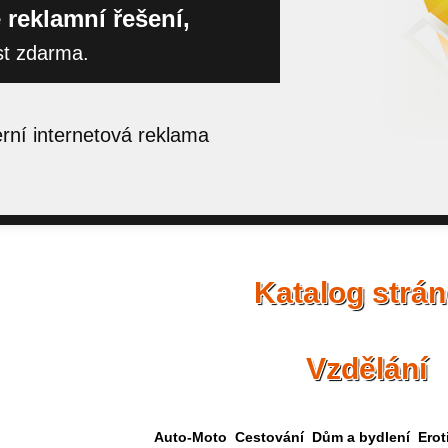
 reklamní řešení,
st zdarma.
ní internetová reklama
Katalog strá
Vzdělání
Auto-Moto
Cestování
Dům a bydlení
Erot