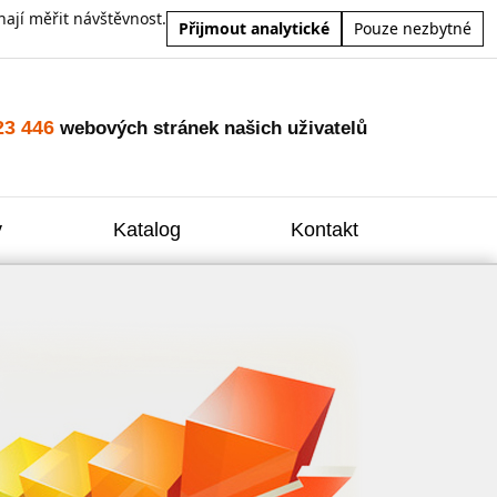
ají měřit návštěvnost.
Přijmout analytické
Pouze nezbytné
23 446
webových stránek našich uživatelů
y
Katalog
Kontakt
Zvýšení
Reklam