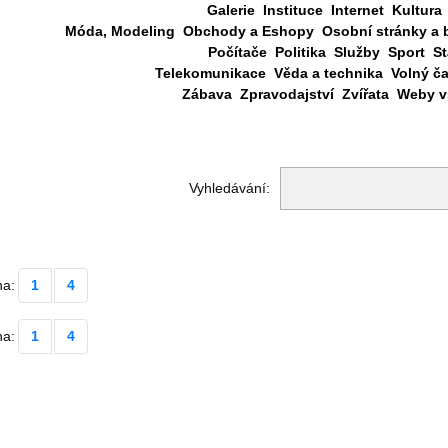
Galerie
Instituce
Internet
Kultura
Móda, Modeling
Obchody a Eshopy
Osobní stránky a 
Počítače
Politika
Služby
Sport
St
Telekomunikace
Věda a technika
Volný č
Zábava
Zpravodajství
Zvířata
Weby vš
Vyhledávání:
na:
1
4
na:
1
4