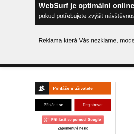
WebSurf je optimální online
pokud potřebujete zvýšit návštěvno
Reklama která Vás nezklame, moder
Přihlášení uživatele
Přihlásit se
Registrovat
Zapomenuté heslo