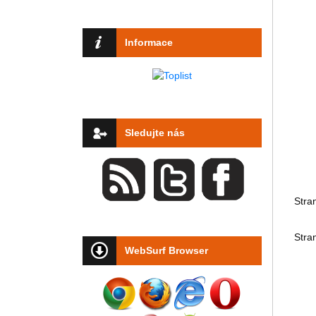
Informace
Sledujte nás
Stra
Stra
WebSurf Browser