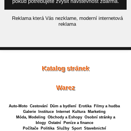
pokud potřebujete zvýšit návštěvnost zdarma.
á
Reklama která Vás nezklame, moderní internetová
reklama
Katalog stránek
Warez
Auto-Moto
Cestování
Dům a bydlení
Erotika
Filmy a hudba
Galerie
Instituce
Internet
Kultura
Marketing
Móda, Modeling
Obchody a Eshopy
Osobní stránky a
blogy
Ostatní
Peníze a finance
Počítače
Politika
Služby
Sport
Stavebnictví