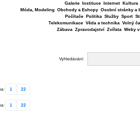
Galerie
Instituce
Internet
Kultura
Móda, Modeling
Obchody a Eshopy
Osobní stránky a 
Počítače
Politika
Služby
Sport
St
Telekomunikace
Věda a technika
Volný č
Zábava
Zpravodajství
Zvířata
Weby vš
Vyhledávání:
na:
1
22
na:
1
22