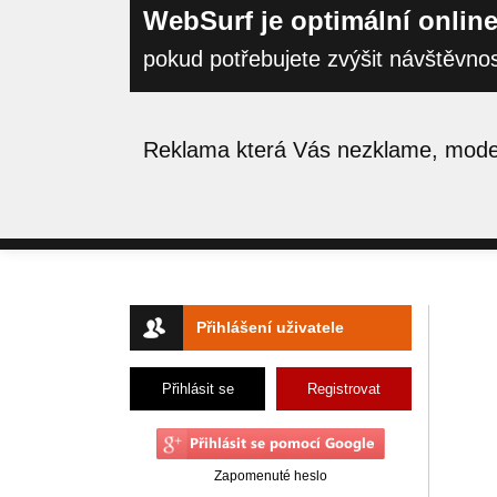
WebSurf je optimální online
pokud potřebujete zvýšit návštěvno
Reklama která Vás nezklame, moder
Přihlášení uživatele
Přihlásit se
Registrovat
Zapomenuté heslo