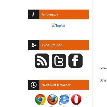
Informace
Sledujte nás
Stra
Stra
WebSurf Browser