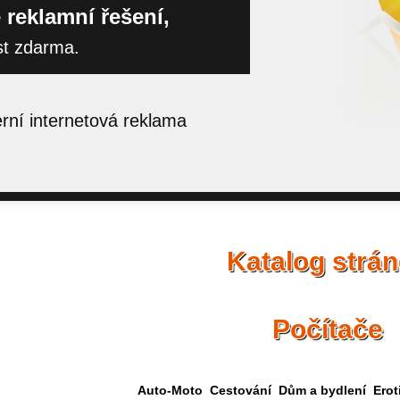
 reklamní řešení,
st zdarma.
ní internetová reklama
Katalog strá
Počítače
Auto-Moto
Cestování
Dům a bydlení
Erot