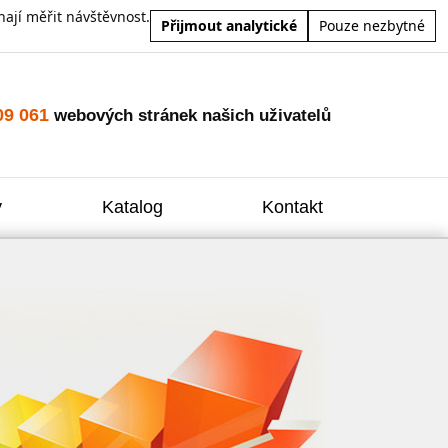
ají měřit návštěvnost.
Přijmout analytické
Pouze nezbytné
09 061
webových stránek našich uživatelů
y
Katalog
Kontakt
Zvýšení
Reklam