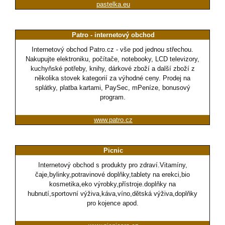
pastelka.eu
Patro - internetový obchod
Internetový obchod Patro.cz - vše pod jednou střechou.
Nakupujte elektroniku, počítače, notebooky, LCD televizory,
kuchyňské potřeby, knihy, dárkové zboží a další zboží z
několika stovek kategorií za výhodné ceny. Prodej na
splátky, platba kartami, PaySec, mPeníze, bonusový
program.
www.patro.cz
Picnic
Internetový obchod s produkty pro zdraví.Vitamíny,
čaje,bylinky,potravinové doplňky,tablety na erekci,bio
kosmetika,eko výrobky,přístroje.doplňky na
hubnutí,sportovní výživa,káva,víno,dětská výživa,doplňky
pro kojence apod.