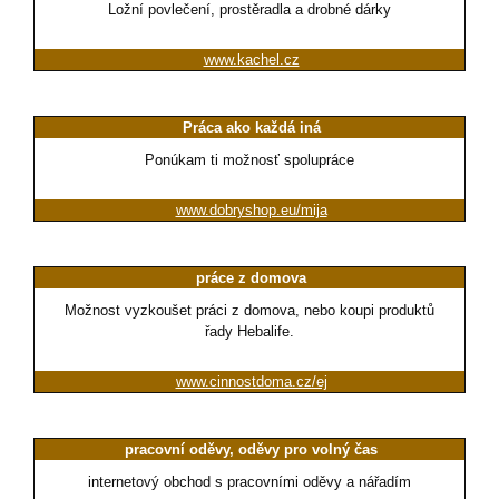
Ložní povlečení, prostěradla a drobné dárky
www.kachel.cz
Práca ako každá iná
Ponúkam ti možnosť spolupráce
www.dobryshop.eu/mija
práce z domova
Možnost vyzkoušet práci z domova, nebo koupi produktů
řady Hebalife.
www.cinnostdoma.cz/ej
pracovní oděvy, oděvy pro volný čas
internetový obchod s pracovními oděvy a nářadím