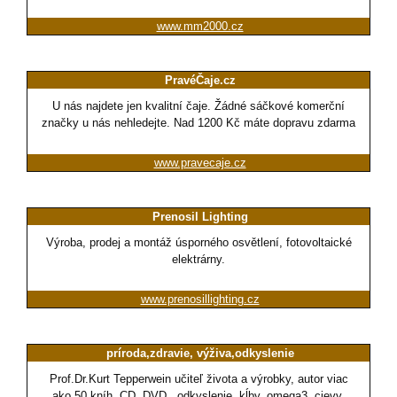
www.mm2000.cz
PravéČaje.cz
U nás najdete jen kvalitní čaje. Žádné sáčkové komerční
značky u nás nehledejte. Nad 1200 Kč máte dopravu zdarma
www.pravecaje.cz
Prenosil Lighting
Výroba, prodej a montáž úsporného osvětlení, fotovoltaické
elektrárny.
www.prenosillighting.cz
príroda,zdravie, výživa,odkyslenie
Prof.Dr.Kurt Tepperwein učiteľ života a výrobky, autor viac
ako 50 kníh, CD, DVD...odkyslenie, kĺby, omega3, cievy,