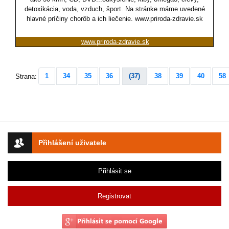
detoxikácia, voda, vzduch, šport. Na stránke máme uvedené
hlavné príčiny chorôb a ich liečenie. www.priroda-zdravie.sk
www.priroda-zdravie.sk
1
34
35
36
(37)
38
39
40
58
Strana:
Přihlášení uživatele
Přihlásit se
Registrovat