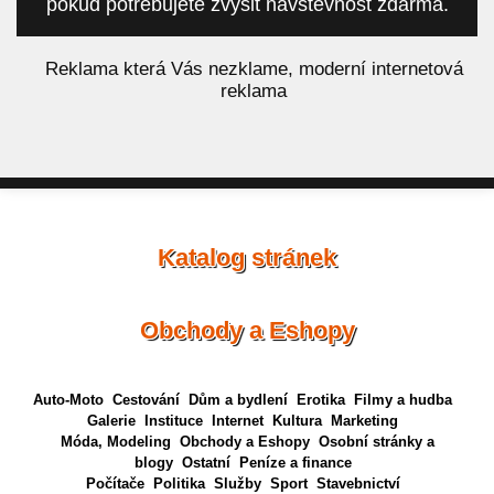
pokud potřebujete zvýšit návštěvnost zdarma.
á
Reklama která Vás nezklame, moderní internetová
reklama
Katalog stránek
Obchody a Eshopy
Auto-Moto
Cestování
Dům a bydlení
Erotika
Filmy a hudba
Galerie
Instituce
Internet
Kultura
Marketing
Móda, Modeling
Obchody a Eshopy
Osobní stránky a
blogy
Ostatní
Peníze a finance
Počítače
Politika
Služby
Sport
Stavebnictví