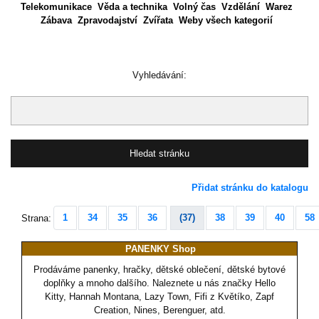
Telekomunikace
Věda a technika
Volný čas
Vzdělání
Warez
Zábava
Zpravodajství
Zvířata
Weby všech kategorií
Vyhledávání:
Přidat stránku do katalogu
1
34
35
36
(37)
38
39
40
58
Strana:
PANENKY Shop
Prodáváme panenky, hračky, dětské oblečení, dětské bytové
doplňky a mnoho dalšího. Naleznete u nás značky Hello
Kitty, Hannah Montana, Lazy Town, Fifi z Květíko, Zapf
Creation, Nines, Berenguer, atd.