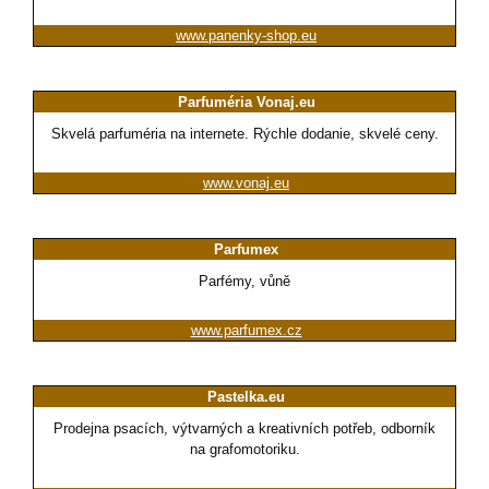
www.panenky-shop.eu
Parfuméria Vonaj.eu
Skvelá parfuméria na internete. Rýchle dodanie, skvelé ceny.
www.vonaj.eu
Parfumex
Parfémy, vůně
www.parfumex.cz
Pastelka.eu
Prodejna psacích, výtvarných a kreativních potřeb, odborník
na grafomotoriku.