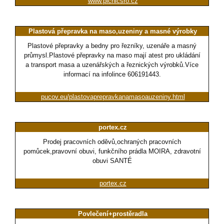
www.picnicsro.cz
Plastová přepravka na maso,uzeniny a masné výrobky
Plastové přepravky a bedny pro řezníky, uzenáře a masný
průmysl.Plastové přepravky na maso mají atest pro ukládání
a transport masa a uzenářských a řeznických výrobků.Více
informací na infolince 606191443.
pucov.eu/plastovaprepravkanamasoauzeniny.html
portex.cz
Prodej pracovních oděvů,ochraných pracovních
pomůcek,pravovní obuvi, funkčního prádla MOIRA, zdravotní
obuvi SANTÉ
portex.cz
Povlečení+prostěradla