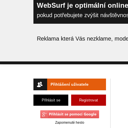
WebSurf je optimální online
pokud potřebujete zvýšit návštěvno
Reklama která Vás nezklame, moder
Přihlášení uživatele
Přihlásit se
Registrovat
Zapomenuté heslo