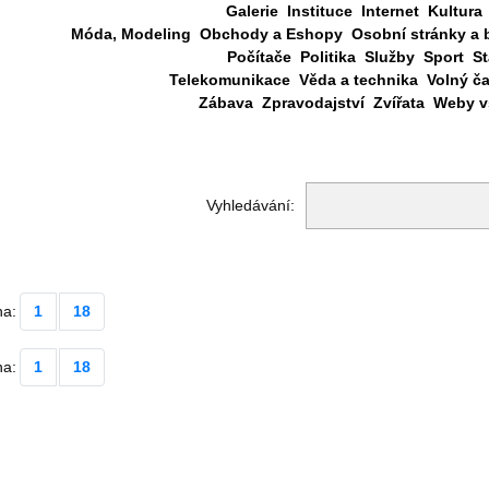
Galerie
Instituce
Internet
Kultura
Móda, Modeling
Obchody a Eshopy
Osobní stránky a 
Počítače
Politika
Služby
Sport
St
Telekomunikace
Věda a technika
Volný č
Zábava
Zpravodajství
Zvířata
Weby vš
Vyhledávání:
na:
1
18
na:
1
18