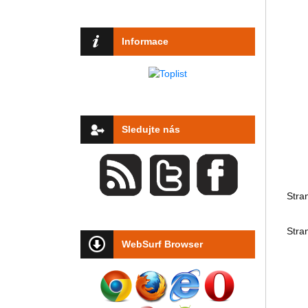
Informace
Sledujte nás
Stra
Stra
WebSurf Browser