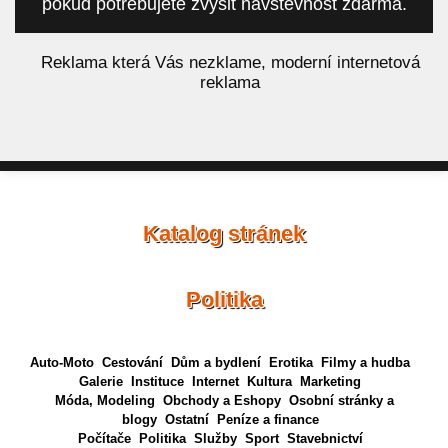
pokud potřebujete zvýšit návštěvnost zdarma.
á
Reklama která Vás nezklame, moderní internetová
reklama
Katalog stránek
Politika
Auto-Moto
Cestování
Dům a bydlení
Erotika
Filmy a hudba
Galerie
Instituce
Internet
Kultura
Marketing
Móda, Modeling
Obchody a Eshopy
Osobní stránky a
blogy
Ostatní
Peníze a finance
Počítače
Politika
Služby
Sport
Stavebnictví