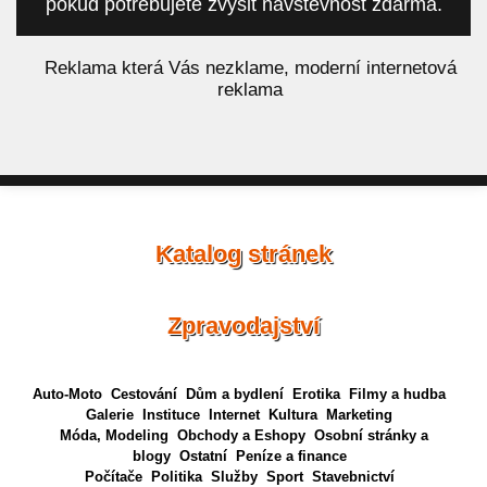
pokud potřebujete zvýšit návštěvnost zdarma.
á
Reklama která Vás nezklame, moderní internetová
reklama
Katalog stránek
Zpravodajství
Auto-Moto
Cestování
Dům a bydlení
Erotika
Filmy a hudba
Galerie
Instituce
Internet
Kultura
Marketing
Móda, Modeling
Obchody a Eshopy
Osobní stránky a
blogy
Ostatní
Peníze a finance
Počítače
Politika
Služby
Sport
Stavebnictví