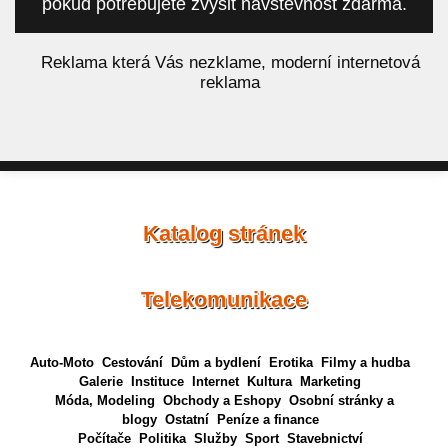
pokud potřebujete zvýšit návštěvnost zdarma.
á
Reklama která Vás nezklame, moderní internetová
reklama
Katalog stránek
Telekomunikace
Auto-Moto
Cestování
Dům a bydlení
Erotika
Filmy a hudba
Galerie
Instituce
Internet
Kultura
Marketing
Móda, Modeling
Obchody a Eshopy
Osobní stránky a
blogy
Ostatní
Peníze a finance
Počítače
Politika
Služby
Sport
Stavebnictví