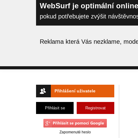
WebSurf je optimální online
pokud potřebujete zvýšit návštěvno
Reklama která Vás nezklame, moder
Přihlášení uživatele
Přihlásit se
Registrovat
Zapomenuté heslo