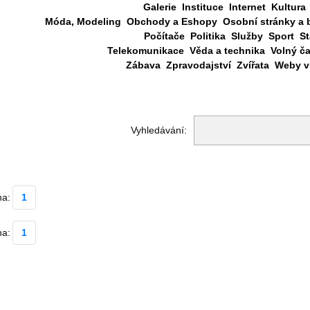
Galerie
Instituce
Internet
Kultura
Móda, Modeling
Obchody a Eshopy
Osobní stránky a 
Počítače
Politika
Služby
Sport
St
Telekomunikace
Věda a technika
Volný č
Zábava
Zpravodajství
Zvířata
Weby vš
Vyhledávání:
na:
1
na:
1