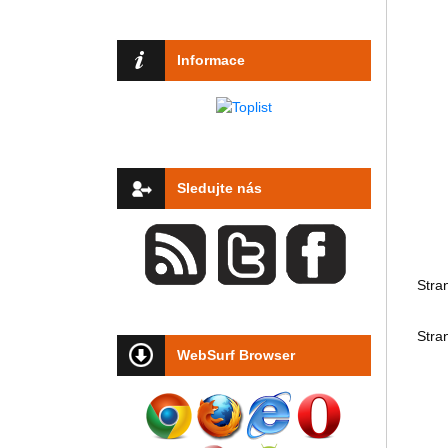
Informace
Sledujte nás
Stra
Stra
WebSurf Browser