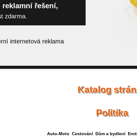
 reklamní řešení,
st zdarma.
ní internetová reklama
Katalog strá
Politika
Auto-Moto
Cestování
Dům a bydlení
Erot