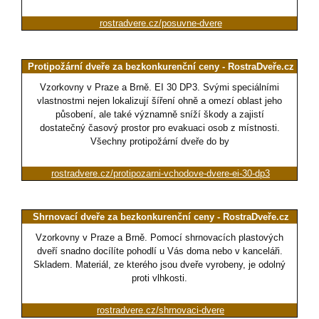
rostradvere.cz/posuvne-dvere
Protipožární dveře za bezkonkurenční ceny - RostraDveře.cz
Vzorkovny v Praze a Brně. EI 30 DP3. Svými speciálními
vlastnostmi nejen lokalizují šíření ohně a omezí oblast jeho
působení, ale také významně sníží škody a zajistí
dostatečný časový prostor pro evakuaci osob z místnosti.
Všechny protipožární dveře do by
rostradvere.cz/protipozarni-vchodove-dvere-ei-30-dp3
Shrnovací dveře za bezkonkurenční ceny - RostraDveře.cz
Vzorkovny v Praze a Brně. Pomocí shrnovacích plastových
dveří snadno docílíte pohodlí u Vás doma nebo v kanceláři.
Skladem. Materiál, ze kterého jsou dveře vyrobeny, je odolný
proti vlhkosti.
rostradvere.cz/shrnovaci-dvere