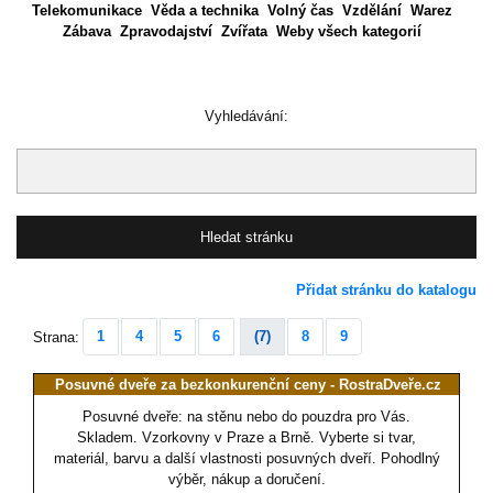
Telekomunikace
Věda a technika
Volný čas
Vzdělání
Warez
Zábava
Zpravodajství
Zvířata
Weby všech kategorií
Vyhledávání:
Přidat stránku do katalogu
1
4
5
6
(7)
8
9
Strana:
Posuvné dveře za bezkonkurenční ceny - RostraDveře.cz
Posuvné dveře: na stěnu nebo do pouzdra pro Vás.
Skladem. Vzorkovny v Praze a Brně. Vyberte si tvar,
materiál, barvu a další vlastnosti posuvných dveří. Pohodlný
výběr, nákup a doručení.