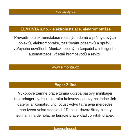
kbstavby.cz
ELMONTA s.r.o. - elektroinstalace, elektromontáže
Provádíme elektroinstalace rodinných domů a průmyslových
objektů, elektromontáže, zasíťování pozemků a správu
veřejného osvětlení. Montáž tepelných čerpadel a inteligentní
automatizace, včetně hromosvodů a revizí.
www.elmonta.cz
Bager Zilina
Vykopove zemne prace zimná údržba pasovy minibager
traktorbager hydraulicka ruka kolesovy pasovy nakladac Jcb
caterpillar komatsu unc locust volvo tatra avia mercedes
man iveco volvo scania daf Renault dovoz štrky piesky
sutina hlina demolacne buracie prace kladivo vrtak drapak
bagerzilina.sk