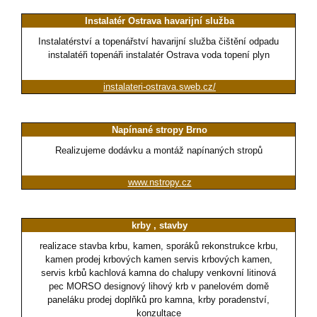
Instalatér Ostrava havarijní služba
Instalatérství a topenářství havarijní služba čištění odpadu
instalatéři topenáři instalatér Ostrava voda topení plyn
instalateri-ostrava.sweb.cz/
Napínané stropy Brno
Realizujeme dodávku a montáž napínaných stropů
www.nstropy.cz
krby , stavby
realizace stavba krbu, kamen, sporáků rekonstrukce krbu,
kamen prodej krbových kamen servis krbových kamen,
servis krbů kachlová kamna do chalupy venkovní litinová
pec MORSO designový lihový krb v panelovém domě
paneláku prodej doplňků pro kamna, krby poradenství,
konzultace