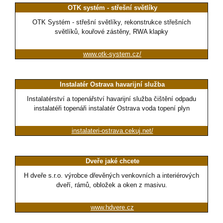
OTK systém - střešní světlíky
OTK Systém - střešní světlíky, rekonstrukce střešních
světlíků, kouřové zástěny, RWA klapky
www.otk-system.cz/
Instalatér Ostrava havarijní služba
Instalatérství a topenářství havarijní služba čištění odpadu
instalatéři topenáři instalatér Ostrava voda topení plyn
instalateri-ostrava.cekuj.net/
Dveře jaké chcete
H dveře s.r.o. výrobce dřevěných venkovních a interiérových
dveří, rámů, obložek a oken z masivu.
www.hdvere.cz