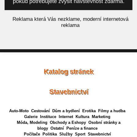
pokud potřebujete zvýšit návštěvnost zdarma.
á
Reklama která Vás nezklame, moderní internetová
reklama
Katalog stránek
Stavebnictví
Auto-Moto
Cestování
Dům a bydlení
Erotika
Filmy a hudba
Galerie
Instituce
Internet
Kultura
Marketing
Móda, Modeling
Obchody a Eshopy
Osobní stránky a
blogy
Ostatní
Peníze a finance
Počítače
Politika
Služby
Sport
Stavebnictví