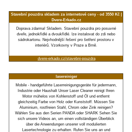
Stavební pouzdra skladem za internetové ceny - od 3550 Kč |
Dvere-Erkado.cz
Doprava zdarma! Skladem. Stavební pouzdra pro posuvné
dveře, jednokřídlé a dvoukřídlé. lze instalovat do zdi nebo
sádrokartonu. Nejvhodnější řešení pro šetření prostoru v
interiérů. Vzorkovny v Praze a Brně.
dvere-erkado.cz/stavebni-pouzdra
lasereiniger
Mobile - handgeführte Laserreinigungsgeräte für jedermann,
Industrie oder Haushalt Unser Laser Cleaner reinigt Ihren
Motor mühelos von Kohlenstoff und Öl und entfernt
gleichzeitig Farbe von Holz oder Kunststoff. Müssen Sie
Aluminium, rostfreien Stahl, Chrom oder Zink reinigen?
Wählen Sie aus den Serien PANDA oder SHARK Sehen Sie
sich unsere Videos an, um einen vollständigen Überblick
über die Anwendungen unserer voll modulierten
Lasertechnologie zu erhalten. Rufen Sie uns an und