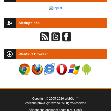
Sledujte nás
WebSurf Browser
®
Copyright © 2005-2026 WebSurf
Všechna práva vyhrazena / All rights reserved
Všeobecné obchodní podmínky /
Ceník