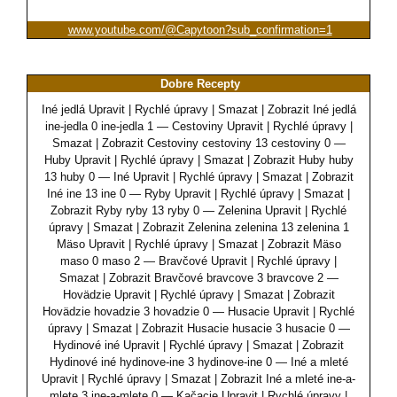
www.youtube.com/@Capytoon?sub_confirmation=1
Dobre Recepty
Iné jedlá Upravit | Rychlé úpravy | Smazat | Zobrazit Iné jedlá
ine-jedla 0 ine-jedla 1 — Cestoviny Upravit | Rychlé úpravy |
Smazat | Zobrazit Cestoviny cestoviny 13 cestoviny 0 —
Huby Upravit | Rychlé úpravy | Smazat | Zobrazit Huby huby
13 huby 0 — Iné Upravit | Rychlé úpravy | Smazat | Zobrazit
Iné ine 13 ine 0 — Ryby Upravit | Rychlé úpravy | Smazat |
Zobrazit Ryby ryby 13 ryby 0 — Zelenina Upravit | Rychlé
úpravy | Smazat | Zobrazit Zelenina zelenina 13 zelenina 1
Mäso Upravit | Rychlé úpravy | Smazat | Zobrazit Mäso
maso 0 maso 2 — Bravčové Upravit | Rychlé úpravy |
Smazat | Zobrazit Bravčové bravcove 3 bravcove 2 —
Hovädzie Upravit | Rychlé úpravy | Smazat | Zobrazit
Hovädzie hovadzie 3 hovadzie 0 — Husacie Upravit | Rychlé
úpravy | Smazat | Zobrazit Husacie husacie 3 husacie 0 —
Hydinové iné Upravit | Rychlé úpravy | Smazat | Zobrazit
Hydinové iné hydinove-ine 3 hydinove-ine 0 — Iné a mleté
Upravit | Rychlé úpravy | Smazat | Zobrazit Iné a mleté ine-a-
mlete 3 ine-a-mlete 0 — Kačacie Upravit | Rychlé úpravy |