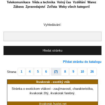
Telekomunikace
Věda a technika
Volný čas
Vzdělání
Warez
Zábava
Zpravodajství
Zvířata
Weby všech kategorií
Vyhledávání:
Přidat stránku do katalogu
1
4
5
6
(7)
8
9
10
26
Strana:
Ikvakorak - exotiký vták
Stránka o exotickom vtákovi - zaujímavosti, charakteristika,
ikvakorak žltý, ikvakorak farebný.
ikvakorak.hustej.net