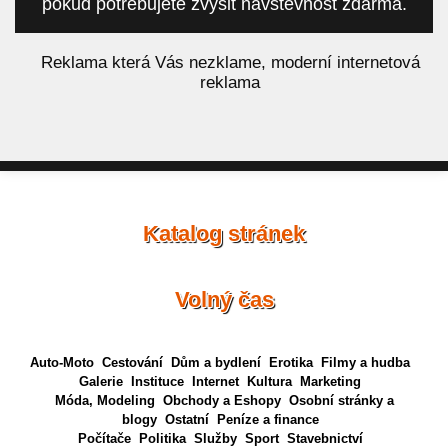
pokud potřebujete zvýšit návštěvnost zdarma.
á
Reklama která Vás nezklame, moderní internetová
reklama
Katalog stránek
Volný čas
Auto-Moto
Cestování
Dům a bydlení
Erotika
Filmy a hudba
Galerie
Instituce
Internet
Kultura
Marketing
Móda, Modeling
Obchody a Eshopy
Osobní stránky a
blogy
Ostatní
Peníze a finance
Počítače
Politika
Služby
Sport
Stavebnictví