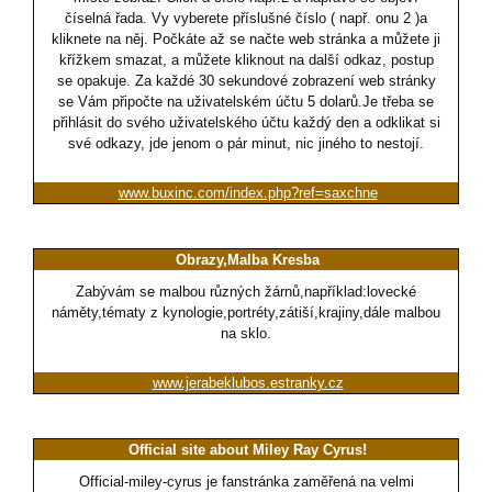
číselná řada. Vy vyberete příslušné číslo ( např. onu 2 )a
kliknete na něj. Počkáte až se načte web stránka a můžete ji
křížkem smazat, a můžete kliknout na další odkaz, postup
se opakuje. Za každé 30 sekundové zobrazení web stránky
se Vám připočte na uživatelském účtu 5 dolarů.Je třeba se
přihlásit do svého uživatelského účtu každý den a odklikat si
své odkazy, jde jenom o pár minut, nic jiného to nestojí.
www.buxinc.com/index.php?ref=saxchne
Obrazy,Malba Kresba
Zabývám se malbou různých žárnů,například:lovecké
náměty,tématy z kynologie,portréty,zátiší,krajiny,dále malbou
na sklo.
www.jerabeklubos.estranky.cz
Official site about Miley Ray Cyrus!
Official-miley-cyrus je fanstránka zaměřená na velmi