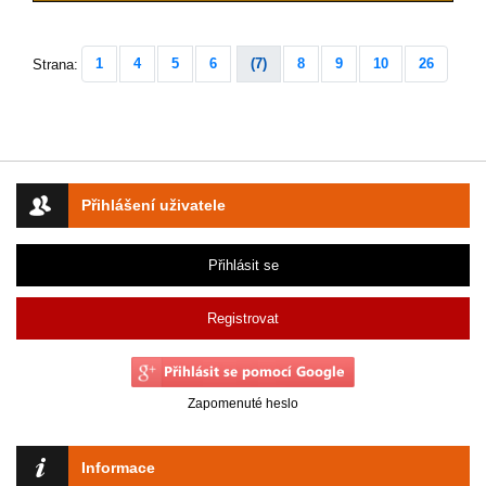
1
4
5
6
(7)
8
9
10
26
Strana:
Přihlášení uživatele
Přihlásit se
Registrovat
Zapomenuté heslo
Informace