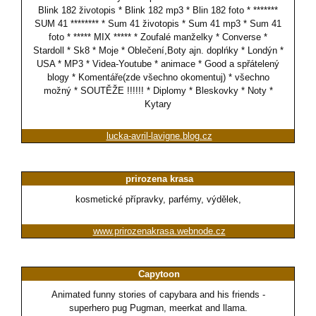
Blink 182 životopis * Blink 182 mp3 * Blin 182 foto * *******
SUM 41 ******** * Sum 41 životopis * Sum 41 mp3 * Sum 41
foto * ***** MIX ***** * Zoufalé manželky * Converse *
Stardoll * Sk8 * Moje * Oblečení,Boty ajn. doplńky * Londýn *
USA * MP3 * Videa-Youtube * animace * Good a spřátelený
blogy * Komentáře(zde všechno okomentuj) * všechno
možný * SOUTĚŽE !!!!!! * Diplomy * Bleskovky * Noty *
Kytary
lucka-avril-lavigne.blog.cz
prirozena krasa
kosmetické přípravky, parfémy, výdělek,
www.prirozenakrasa.webnode.cz
Capytoon
Animated funny stories of capybara and his friends -
superhero pug Pugman, meerkat and llama.