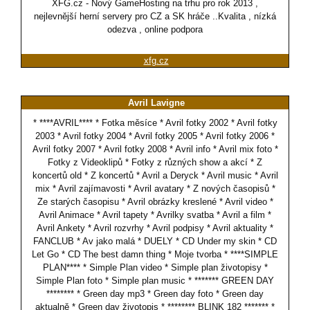
XFG.cz - Nový GameHosting na trhu pro rok 2013 ,
nejlevnější herní servery pro CZ a SK hráče ..Kvalita , nízká
odezva , online podpora
xfg.cz
Avril Lavigne
* ****AVRIL**** * Fotka měsíce * Avril fotky 2002 * Avril fotky
2003 * Avril fotky 2004 * Avril fotky 2005 * Avril fotky 2006 *
Avril fotky 2007 * Avril fotky 2008 * Avril info * Avril mix foto *
Fotky z Videoklipů * Fotky z různých show a akcí * Z
koncertů old * Z koncertů * Avril a Deryck * Avril music * Avril
mix * Avril zajímavosti * Avril avatary * Z nových časopisů *
Ze starých časopisu * Avril obrázky kreslené * Avril video *
Avril Animace * Avril tapety * Avrilky svatba * Avril a film *
Avril Ankety * Avril rozvrhy * Avril podpisy * Avril aktuality *
FANCLUB * Av jako malá * DUELY * CD Under my skin * CD
Let Go * CD The best damn thing * Moje tvorba * ****SIMPLE
PLAN**** * Simple Plan video * Simple plan životopisy *
Simple Plan foto * Simple plan music * ******* GREEN DAY
******** * Green day mp3 * Green day foto * Green day
aktualně * Green day životopis * ******** BLINK 182 ******* *