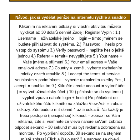
Návod, jak si vydělat peníze na internetu rychle a snadno
Klikáním na reklamní odkazy si vlastní aktivitou můžete
vyklikat až 30 dolarů denně! Zadej: Register Vyplň : 1.)
Username = uživatelské jméno = login – tímto jménem se
budete přihlašovat do systému. 2.) Password = heslo pro
vstup do systému 3.) Verify password = napište heslo ještě
jednou 4.) Referer = termit= nevyplňujete 5.) Your name =
Vaše jméno a příjmení 6.) Your email adress = Vaše
emailová adresa 7.) Country = země . vyberte rozbalením
roletky czech republic 8.) I accept the terms of service
souhlasím s podmínkami – vyberte rozbalením roletky Yes, I
accept = souhlasím 9.) Klikněte create account = vytvoř účet
( = vytvoř uživatelský účet.) 10.) přihlaste se do systému (
vyplnit vpravo nahoře login + heslo).Po přihlášení do
uživatelského účtu klikněte na záložku View Ads = zobraz
odkazy. Zde budete mít denně 4 až 5 odkazů. Na každý je
třeba postupně (nenajednou) kliknout – zobrazí se Vám
reklama, zde si všimněte že vlevo nahoře seVám zobrazí
odpočet sekund – 30 sekund musí být reklama zobrazená na
monitoru. Po vypršení odpočtu 30 sekund se na stejném
místě zobrazí Click a číslo např.2 a napravo se objeví