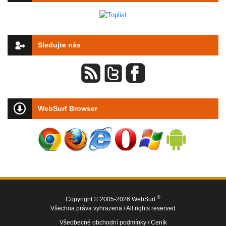
Sledujte nás
WebSurf Browser
®
Copyright © 2005-2026 WebSurf
Všechna práva vyhrazena / All rights reserved
Všeobecné obchodní podmínky /
Ceník