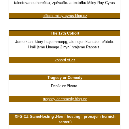
talentovanou herečku, zpěvačku a textařku Miley Ray Cyrus
official-miley-cyrus.blog.cz
The 17th Cohort
Jsme klan, který hraje mmorpg, ale nejen klan ale i přátelé.
Hráli jsme Lineage 2 nyní hrajeme Rappelz.
kohorti.xf.cz
Tragedy-or-Comedy
Deník ze života.
tragedy-or-comedy.blog.cz
XFG CZ GameHosting ,Herní hosting , pronajem hernich
serverů