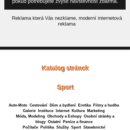
pokud potřebujete zvýšit návštěvnost zdarma.
á
Reklama která Vás nezklame, moderní internetová
reklama
Katalog stránek
Sport
Auto-Moto
Cestování
Dům a bydlení
Erotika
Filmy a hudba
Galerie
Instituce
Internet
Kultura
Marketing
Móda, Modeling
Obchody a Eshopy
Osobní stránky a
blogy
Ostatní
Peníze a finance
Počítače
Politika
Služby
Sport
Stavebnictví