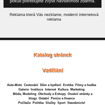
pokud potřebujete zvýšit návštěvnost zdarma.
á
Reklama která Vás nezklame, moderní internetová
reklama
Katalog stránek
Vzdělání
Auto-Moto
Cestování
Dům a bydlení
Erotika
Filmy a hudba
Galerie
Instituce
Internet
Kultura
Marketing
Móda, Modeling
Obchody a Eshopy
Osobní stránky a
blogy
Ostatní
Peníze a finance
Počítače
Politika
Služby
Sport
Stavebnictví